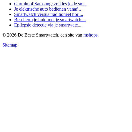
Garmin of Samsung: zo kies je de sm...
Je elektrische auto bedienen vanaf...
Smartwatch versus traditioneel horl...
Bescherm je huid met je smartwatch:...
Epilepsie detectie via je smartwatc...
© 2026 De Beste Smartwatch, een site van
mshops
.
Sitemap