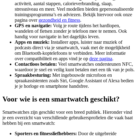
activiteit, aantal stappen, calorieverbranding, slaap,
stressniveau en meer. Veel modellen bieden gepersonaliseerde
trainingsprogramma’s en adviezen. Bekijk hiervoor ook onze
pagina over
gezondheid en fitness
.
GPS en navigatie:
Volg je route tijdens het hardlopen,
wandelen of fietsen zonder je telefoon mee te nemen. Ook
handig voor navigatie in het dagelijks leven.
Apps en muziek:
Installeer apps, luister naar muziek of
podcasts direct via je smartwatch, vaak met de mogelijkheid
om Bluetooth-koptelefoons te verbinden. Meer informatie
over compatibiliteit en apps vind je op
deze pagina
.
Contactloos betalen:
Veel smartwatches ondersteunen NFC,
waardoor je snel en veilig kunt betalen met een tik van je pols.
Spraakbesturing:
Met ingebouwde microfoon en
spraakassistenten zoals Siri, Google Assistant of Alexa bedien
je je horloge en smartphone handsfree.
Voor wie is een smartwatch geschikt?
Smartwatches zijn geschikt voor een breed publiek. Hieronder vind
je een overzicht van verschillende gebruikersprofielen die vaak baat
hebben bij een smartwatch:
Sporters en fitnessliefhebbers:
Door de uitgebreide