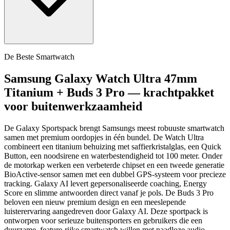
De Beste Smartwatch
Samsung Galaxy Watch Ultra 47mm
Titanium + Buds 3 Pro — krachtpakket
voor buitenwerkzaamheid
De Galaxy Sportspack brengt Samsungs meest robuuste smartwatch
samen met premium oordopjes in één bundel. De Watch Ultra
combineert een titanium behuizing met saffierkristalglas, een Quick
Button, een noodsirene en waterbestendigheid tot 100 meter. Onder
de motorkap werken een verbeterde chipset en een tweede generatie
BioActive-sensor samen met een dubbel GPS-systeem voor precieze
tracking. Galaxy AI levert gepersonaliseerde coaching, Energy
Score en slimme antwoorden direct vanaf je pols. De Buds 3 Pro
beloven een nieuw premium design en een meeslepende
luisterervaring aangedreven door Galaxy AI. Deze sportpack is
ontworpen voor serieuze buitensporters en gebruikers die een
duurzame, feature-rijke smartwatch willen met naadloze audio-