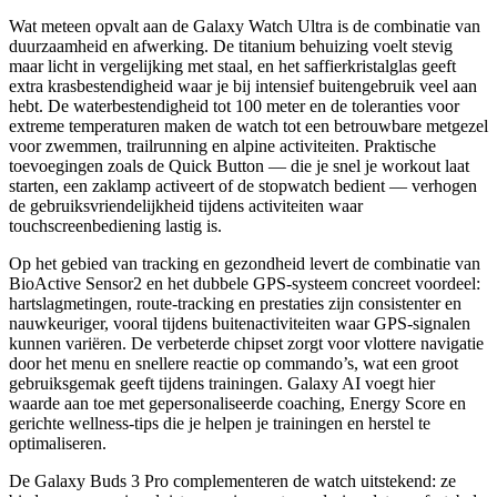
Wat meteen opvalt aan de Galaxy Watch Ultra is de combinatie van
duurzaamheid en afwerking. De titanium behuizing voelt stevig
maar licht in vergelijking met staal, en het saffierkristalglas geeft
extra krasbestendigheid waar je bij intensief buitengebruik veel aan
hebt. De waterbestendigheid tot 100 meter en de toleranties voor
extreme temperaturen maken de watch tot een betrouwbare metgezel
voor zwemmen, trailrunning en alpine activiteiten. Praktische
toevoegingen zoals de Quick Button — die je snel je workout laat
starten, een zaklamp activeert of de stopwatch bedient — verhogen
de gebruiksvriendelijkheid tijdens activiteiten waar
touchscreenbediening lastig is.
Op het gebied van tracking en gezondheid levert de combinatie van
BioActive Sensor2 en het dubbele GPS-systeem concreet voordeel:
hartslagmetingen, route-tracking en prestaties zijn consistenter en
nauwkeuriger, vooral tijdens buitenactiviteiten waar GPS-signalen
kunnen variëren. De verbeterde chipset zorgt voor vlottere navigatie
door het menu en snellere reactie op commando’s, wat een groot
gebruiksgemak geeft tijdens trainingen. Galaxy AI voegt hier
waarde aan toe met gepersonaliseerde coaching, Energy Score en
gerichte wellness-tips die je helpen je trainingen en herstel te
optimaliseren.
De Galaxy Buds 3 Pro complementeren de watch uitstekend: ze