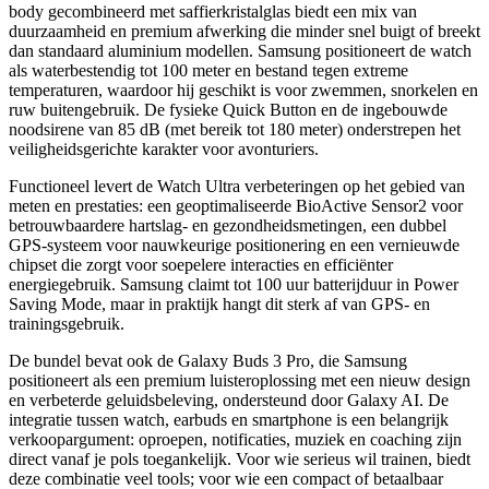
body gecombineerd met saffierkristalglas biedt een mix van
duurzaamheid en premium afwerking die minder snel buigt of breekt
dan standaard aluminium modellen. Samsung positioneert de watch
als waterbestendig tot 100 meter en bestand tegen extreme
temperaturen, waardoor hij geschikt is voor zwemmen, snorkelen en
ruw buitengebruik. De fysieke Quick Button en de ingebouwde
noodsirene van 85 dB (met bereik tot 180 meter) onderstrepen het
veiligheidsgerichte karakter voor avonturiers.
Functioneel levert de Watch Ultra verbeteringen op het gebied van
meten en prestaties: een geoptimaliseerde BioActive Sensor2 voor
betrouwbaardere hartslag- en gezondheidsmetingen, een dubbel
GPS-systeem voor nauwkeurige positionering en een vernieuwde
chipset die zorgt voor soepelere interacties en efficiënter
energiegebruik. Samsung claimt tot 100 uur batterijduur in Power
Saving Mode, maar in praktijk hangt dit sterk af van GPS- en
trainingsgebruik.
De bundel bevat ook de Galaxy Buds 3 Pro, die Samsung
positioneert als een premium luisteroplossing met een nieuw design
en verbeterde geluidsbeleving, ondersteund door Galaxy AI. De
integratie tussen watch, earbuds en smartphone is een belangrijk
verkoopargument: oproepen, notificaties, muziek en coaching zijn
direct vanaf je pols toegankelijk. Voor wie serieus wil trainen, biedt
deze combinatie veel tools; voor wie een compact of betaalbaar