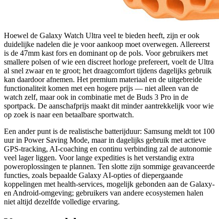
Hoewel de Galaxy Watch Ultra veel te bieden heeft, zijn er ook
duidelijke nadelen die je voor aankoop moet overwegen. Allereerst
is de 47mm kast fors en dominant op de pols. Voor gebruikers met
smallere polsen of wie een discreet horloge prefereert, voelt de Ultra
al snel zwaar en te groot; het draagcomfort tijdens dagelijks gebruik
kan daardoor afnemen. Het premium materiaal en de uitgebreide
functionaliteit komen met een hogere prijs — niet alleen van de
watch zelf, maar ook in combinatie met de Buds 3 Pro in de
sportpack. De aanschafprijs maakt dit minder aantrekkelijk voor wie
op zoek is naar een betaalbare sportwatch.
Een ander punt is de realistische batterijduur: Samsung meldt tot 100
uur in Power Saving Mode, maar in dagelijks gebruik met actieve
GPS-tracking, AI-coaching en continu verbinding zal de autonomie
veel lager liggen. Voor lange expedities is het verstandig extra
poweroplossingen te plannen. Ten slotte zijn sommige geavanceerde
functies, zoals bepaalde Galaxy AI-opties of diepergaande
koppelingen met health-services, mogelijk gebonden aan de Galaxy-
en Android-omgeving; gebruikers van andere ecosystemen halen
niet altijd dezelfde volledige ervaring.