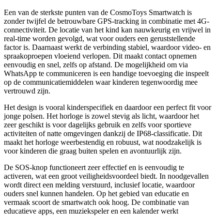
Een van de sterkste punten van de CosmoToys Smartwatch is
zonder twijfel de betrouwbare GPS-tracking in combinatie met 4G-
connectiviteit. De locatie van het kind kan nauwkeurig en vrijwel in
real-time worden gevolgd, wat voor ouders een geruststellende
factor is. Daarnaast werkt de verbinding stabiel, waardoor video- en
spraakoproepen vloeiend verlopen. Dit maakt contact opnemen
eenvoudig en snel, zelfs op afstand. De mogelijkheid om via
WhatsApp te communiceren is een handige toevoeging die inspeelt
op de communicatiemiddelen waar kinderen tegenwoordig mee
vertrouwd zijn.
Het design is vooral kinderspecifiek en daardoor een perfect fit voor
jonge polsen. Het horloge is zowel stevig als licht, waardoor het
zeer geschikt is voor dagelijks gebruik en zelfs voor sportieve
activiteiten of natte omgevingen dankzij de IP68-classificatie. Dit
maakt het horloge weerbestendig en robuust, wat noodzakelijk is
voor kinderen die graag buiten spelen en avontuurlijk zijn.
De SOS-knop functioneert zeer effectief en is eenvoudig te
activeren, wat een groot veiligheidsvoordeel biedt. In noodgevallen
wordt direct een melding verstuurd, inclusief locatie, waardoor
ouders snel kunnen handelen. Op het gebied van educatie en
vermaak scoort de smartwatch ook hoog. De combinatie van
educatieve apps, een muziekspeler en een kalender werkt