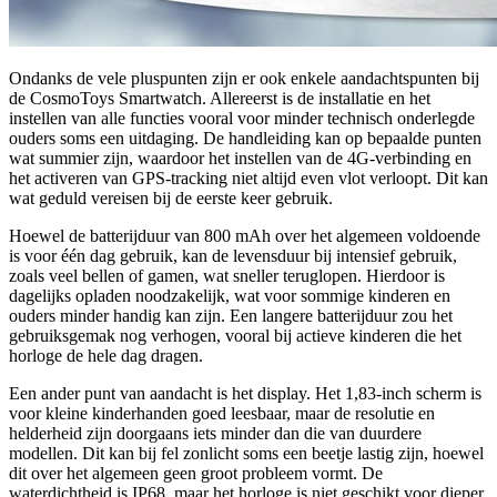
Ondanks de vele pluspunten zijn er ook enkele aandachtspunten bij
de CosmoToys Smartwatch. Allereerst is de installatie en het
instellen van alle functies vooral voor minder technisch onderlegde
ouders soms een uitdaging. De handleiding kan op bepaalde punten
wat summier zijn, waardoor het instellen van de 4G-verbinding en
het activeren van GPS-tracking niet altijd even vlot verloopt. Dit kan
wat geduld vereisen bij de eerste keer gebruik.
Hoewel de batterijduur van 800 mAh over het algemeen voldoende
is voor één dag gebruik, kan de levensduur bij intensief gebruik,
zoals veel bellen of gamen, wat sneller teruglopen. Hierdoor is
dagelijks opladen noodzakelijk, wat voor sommige kinderen en
ouders minder handig kan zijn. Een langere batterijduur zou het
gebruiksgemak nog verhogen, vooral bij actieve kinderen die het
horloge de hele dag dragen.
Een ander punt van aandacht is het display. Het 1,83-inch scherm is
voor kleine kinderhanden goed leesbaar, maar de resolutie en
helderheid zijn doorgaans iets minder dan die van duurdere
modellen. Dit kan bij fel zonlicht soms een beetje lastig zijn, hoewel
dit over het algemeen geen groot probleem vormt. De
waterdichtheid is IP68, maar het horloge is niet geschikt voor dieper