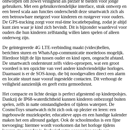
ontworpen om zowel veiligheid als plezier te bieden voor jonge
gebruikers. Met een gebruiksvriendelijke interface, strak ontwerp en
een breed scala aan functies onderscheidt deze smartwatch zich als
een betrouwbare metgezel voor kinderen en rustgever voor ouders.
De GPS-tracking zorgt voor real-time locatiebepaling, zodat je altijd
kunt zien waar je kind zich bevindt. Dit is bijzonder waardevol voor
ouders die hun kinderen zelfstandig willen laten spelen of alleen
onderweg zijn.
De geïntegreerde 4G LTE-verbinding maakt (video)bellen,
berichten sturen en WhatsApp-communicatie moeiteloos mogelijk.
Hierdoor blijft de lijn tussen ouder en kind open, ongeacht afstand.
De smartwatch ondersteunt zelfs video-oproepen, wat een groot
voordeel is ten opzichte van veel andere kindvriendelijke horloges.
Daarnaast is er de SOS-knop, die bij noodgevallen direct een alarm
en locatie stuurt naar vooraf ingestelde contacten. Dit verhoogt de
veiligheid aanzienlijk en geeft extra gemoedsrust.
Het compacte en lichte design is perfect afgestemd op kinderpolsjes.
Dankzij de IP68-waterdichtheid kunnen kinderen onbezorgd buiten
spelen, zelfs in natte omstandigheden of tijdens waterpret. De
CosmoToys smartwatch richt zich ook op plezier en leren: een
ingebouwde muziekspeler, educatieve apps en een handige kalender
maken het een allround gadget. Ook de schoolmodus is een fijne
toevoeging: hiermee wordt voorkomen dat het horloge tijdens